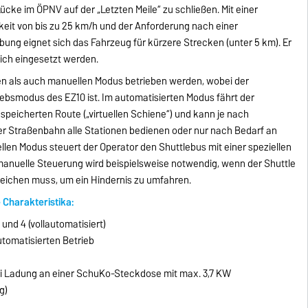
Lücke im ÖPNV auf der „Letzten Meile“ zu schließen. Mit einer
eit von bis zu 25 km/h und der Anforderung nach einer
bung eignet sich das Fahrzeug für kürzere Strecken (unter 5 km). Er
eich eingesetzt werden.
en als auch manuellen Modus betrieben werden, wobei der
ebsmodus des EZ10 ist. Im automatisierten Modus fährt der
speicherten Route („virtuellen Schiene“) und kann je nach
er Straßenbahn alle Stationen bedienen oder nur nach Bedarf an
len Modus steuert der Operator den Shuttlebus mit einer speziellen
manuelle Steuerung wird beispielsweise notwendig, wenn der Shuttle
eichen muss, um ein Hindernis zu umfahren.
 Charakteristika:
und 4 (vollautomatisiert)
tomatisierten Betrieb
ei Ladung an einer SchuKo-Steckdose mit max. 3,7 KW
g)