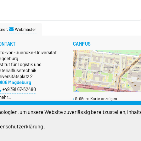
tner:
Webmaster
ONTAKT
CAMPUS
tto-von-Guericke-Universität
agdeburg
stitut für Logistik und
terialflusstechnik
iversitätsplatz 2
9106 Magdeburg
+49 391 67-52480
mehr…
Größere Karte anzeigen
logien, um unsere Website zuverlässig bereitzustellen, Inhalt
enschutzerklärung
.