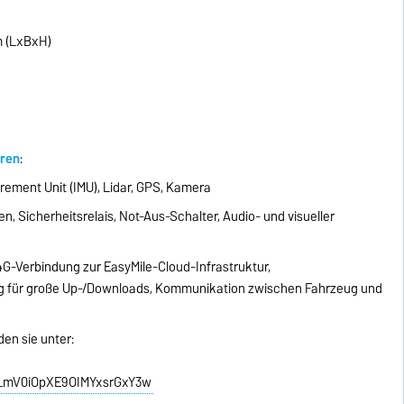
m (LxBxH)
hren
:
urement Unit (IMU), Lidar, GPS, Kamera
, Sicherheitsrelais, Not-Aus-Schalter, Audio- und visueller
-Verbindung zur EasyMile-Cloud-Infrastruktur,
g für große Up-/Downloads, Kommunikation zwischen Fahrzeug und
en sie unter:
C_mV0iOpXE9OIMYxsrGxY3w