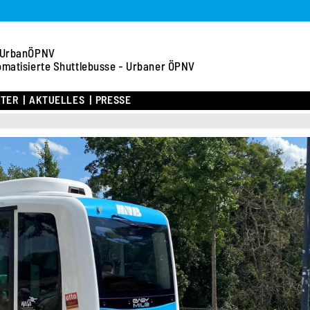
UrbanÖPNV
omatisierte Shuttlebusse - Urbaner ÖPNV
ITER
AKTUELLES
PRESSE