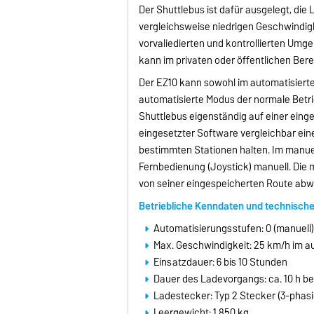
Der Shuttlebus ist dafür ausgelegt, die 
vergleichsweise niedrigen Geschwindigk
vorvaliedierten und kontrollierten Umge
kann im privaten oder öffentlichen Ber
Der EZ10 kann sowohl im automatisiert
automatisierte Modus der normale Betri
Shuttlebus eigenständig auf einer einge
eingesetzter Software vergleichbar ein
bestimmten Stationen halten. Im manuel
Fernbedienung (Joystick) manuell. Die 
von seiner eingespeicherten Route abw
Betriebliche Kenndaten und technische
Automatisierungsstufen: 0 (manuell) 
Max. Geschwindigkeit: 25 km/h im au
Einsatzdauer: 6 bis 10 Stunden
Dauer des Ladevorgangs: ca. 10 h b
Ladestecker: Typ 2 Stecker (3-phasi
Leergewicht: 1.850 kg