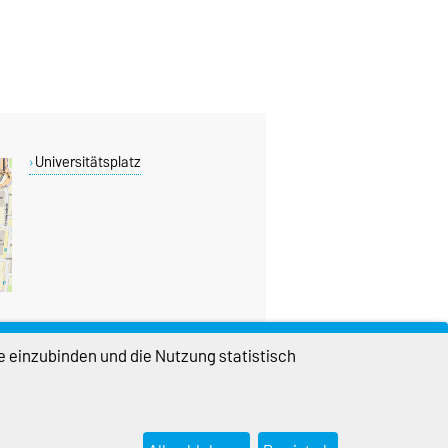
Universitätsplatz
e einzubinden und die Nutzung statistisch
DIESE SEITE
Vorlesen
Permalink