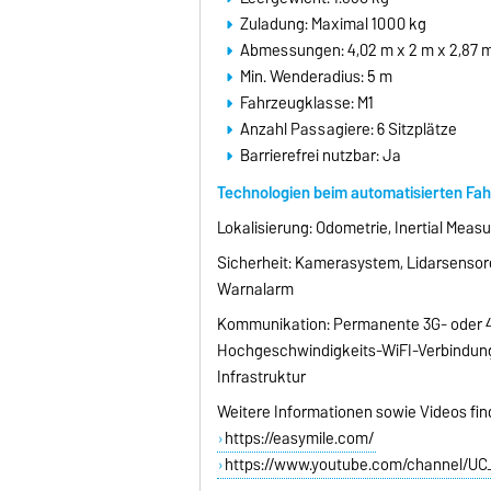
Zuladung: Maximal 1000 kg
Abmessungen: 4,02 m x 2 m x 2,87 
Min. Wenderadius: 5 m
Fahrzeugklasse: M1
Anzahl Passagiere: 6 Sitzplätze
Barrierefrei nutzbar: Ja
Technologien beim automatisierten Fa
Lokalisierung: Odometrie, Inertial Meas
Sicherheit: Kamerasystem, Lidarsensoren
Warnalarm
Kommunikation: Permanente 3G- oder 4G
Hochgeschwindigkeits-WiFI-Verbindun
Infrastruktur
Weitere Informationen sowie Videos find
https://easymile.com/
https://www.youtube.com/channel/U