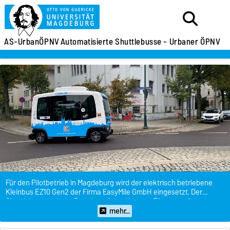
AS-UrbanÖPNV
Automatisierte Shuttlebusse - Urbaner ÖPNV
Für den Pilotbetrieb in Magdeburg wird der elektrisch betriebene
Kleinbus EZ10 Gen2 der Firma EasyMile GmbH eingesetzt. Der
Shuttlebus wurde im Projekt auf den Namen "Elbi" getauft.
mehr...