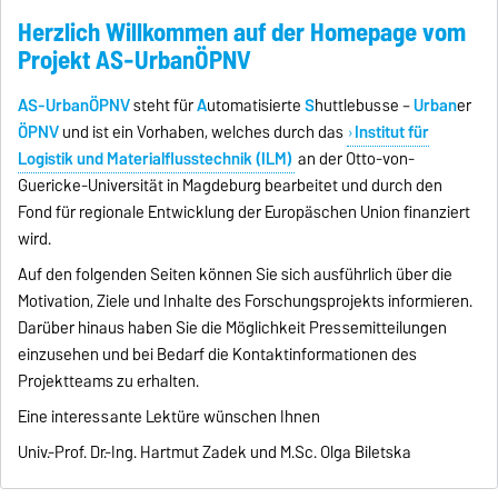
Herzlich Willkommen auf der Homepage vom
Projekt AS-UrbanÖPNV
AS-UrbanÖPNV
steht für
A
utomatisierte
S
huttlebusse –
Urban
er
ÖPNV
und ist ein Vorhaben, welches durch das
Institut für
Logistik und Materialflusstechnik (ILM)
an der Otto-von-
Guericke-Universität in Magdeburg bearbeitet und durch den
Fond für regionale Entwicklung der Europäschen Union finanziert
wird.
Auf den folgenden Seiten können Sie sich ausführlich über die
Motivation, Ziele und Inhalte des Forschungsprojekts informieren.
Darüber hinaus haben Sie die Möglichkeit Pressemitteilungen
einzusehen und bei Bedarf die Kontaktinformationen des
Projektteams zu erhalten.
Eine interessante Lektüre wünschen Ihnen
Univ.-Prof. Dr.-Ing. Hartmut Zadek und M.Sc. Olga Biletska