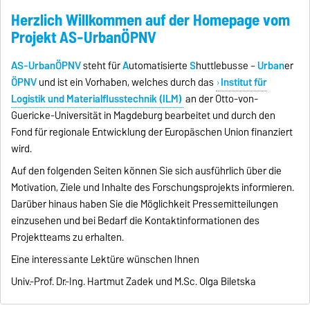
Herzlich Willkommen auf der Homepage vom
Projekt AS-UrbanÖPNV
AS-UrbanÖPNV
steht für
A
utomatisierte
S
huttlebusse –
Urban
er
ÖPNV
und ist ein Vorhaben, welches durch das
Institut für
Logistik und Materialflusstechnik (ILM)
an der Otto-von-
Guericke-Universität in Magdeburg bearbeitet und durch den
Fond für regionale Entwicklung der Europäschen Union finanziert
wird.
Auf den folgenden Seiten können Sie sich ausführlich über die
Motivation, Ziele und Inhalte des Forschungsprojekts informieren.
Darüber hinaus haben Sie die Möglichkeit Pressemitteilungen
einzusehen und bei Bedarf die Kontaktinformationen des
Projektteams zu erhalten.
Eine interessante Lektüre wünschen Ihnen
Univ.-Prof. Dr.-Ing. Hartmut Zadek und M.Sc. Olga Biletska