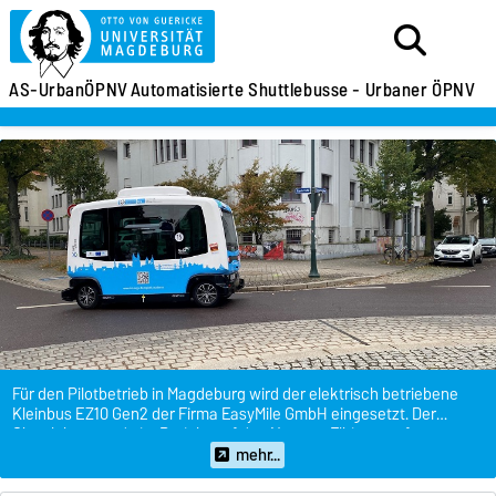
AS-UrbanÖPNV
Automatisierte Shuttlebusse - Urbaner ÖPNV
Für den Pilotbetrieb in Magdeburg wird der elektrisch betriebene
Kleinbus EZ10 Gen2 der Firma EasyMile GmbH eingesetzt. Der
Shuttlebus wurde im Projekt auf den Namen "Elbi" getauft.
mehr...